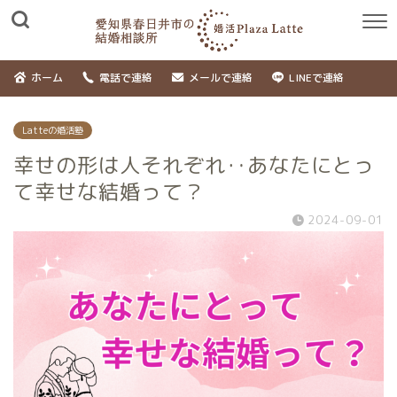
ホーム
電話で連絡
メールで連絡
LINEで連絡
Latteの婚活塾
幸せの形は人それぞれ‥あなたにとっ
て幸せな結婚って？
2024-09-01