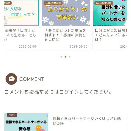
teの婚活塾
Latteの婚活塾
Latteの婚活塾
活に必要な「自立」と
「ありがとう」が婚活を
自分に合った結婚相
？ 一人で生きることじ
制する！？感謝の気持ち
てどんな人？知る方
ない！
を大切に
は？
2025-02-09
2024-08-20
2024-0
COMMENT
コメントを投稿するには
ログイン
してください。
信頼できるパートナーがいてほしいと感
じる時