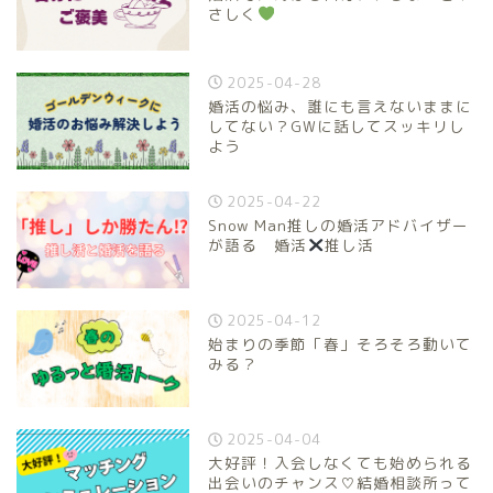
さしく
2025-04-28
婚活の悩み、誰にも言えないままに
してない？GWに話してスッキリし
よう
2025-04-22
Snow Man推しの婚活アドバイザー
が語る 婚活
推し活
2025-04-12
始まりの季節「春」そろそろ動いて
みる？
2025-04-04
大好評！入会しなくても始められる
出会いのチャンス♡結婚相談所って