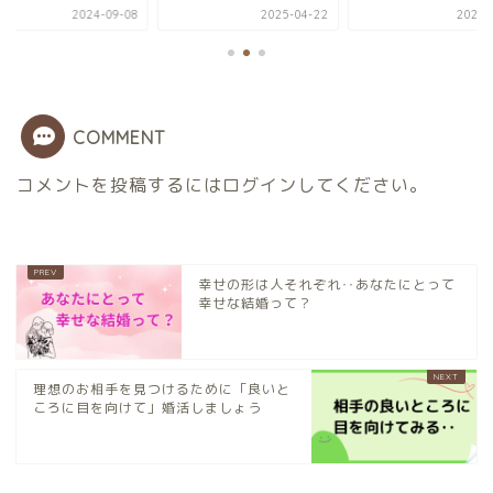
2024-09-08
2025-04-22
2024-
COMMENT
コメントを投稿するには
ログイン
してください。
幸せの形は人それぞれ‥あなたにとって
幸せな結婚って？
理想のお相手を見つけるために「良いと
ころに目を向けて」婚活しましょう