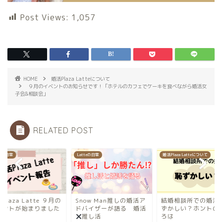
Post Views:
1,057
HOME
婚活Plaza Latteについて
９月のイベントのお知らせです！「ホテルのカフェでケーキを食べながら婚活女
子会&相談会」
RELATED POST
teの日常
Latteの日常
婚活Plaza Latteについて
Plaza Latte ９月の
Snow Man推しの婚活ア
結婚相談所での婚活
ベントが始まりました
ドバイザーが語る 婚活
ずかしい？ホントの
推し活
ろは