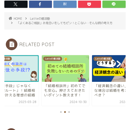
HOME
Latteの婚活塾
「よくあるご相談」お見合いをしてもピン！とこない‥そんな時の考え方
RELATED POST
teの婚活塾
Latteの婚活塾
Latteの婚活塾
最終手段」じゃなく
「結婚相談所」初めてで
「経済観念の違い」
最短ルート」！結婚相
も安心。押さえておきた
な場合は結婚を考え
所で叶える理想の結婚
いポイント教えます！
べき？
2025-03-28
2024-10-30
2024-0