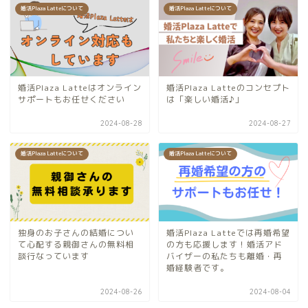
婚活Plaza Latteについて
婚活Plaza Latteについて
婚活Plaza Latteはオンライン
婚活Plaza Latteのコンセプト
サポートもお任せください
は「楽しい婚活♪」
2024-08-28
2024-08-27
婚活Plaza Latteについて
婚活Plaza Latteについて
独身のお子さんの結婚につい
婚活Plaza Latteでは再婚希望
て心配する親御さんの無料相
の方も応援します！婚活アド
談行なっています
バイザーの私たちも離婚・再
婚経験者です。
2024-08-26
2024-08-04