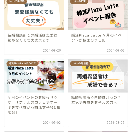
Latteの婚活塾
Latteの日常
結婚相談所での婚活は恋愛経
婚活Plaza Latte ９月のイベ
験がなくても大丈夫です
ントが始まりました
2024-09-29
2024-09-08
婚活Plaza Latteについて
Latteの婚活塾
９月のイベントのお知らせで
結婚相談所で再婚は叶うの？
す！「ホテルのカフェでケー
本気で再婚をお考えの方へ
キを食べながら婚活女子会&相
談会」
2024-09-02
2024-08-29